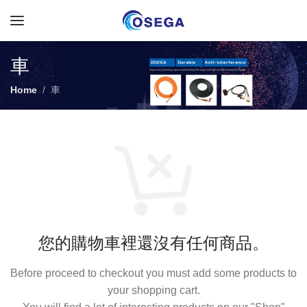
車
Home
車
您的購物車裡還沒有任何商品。
Before proceed to checkout you must add some products to
your shopping cart.