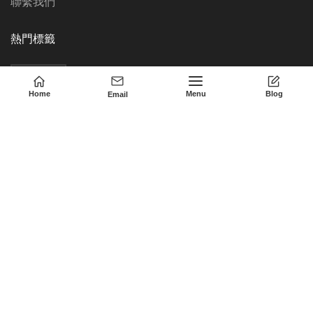
聯繫我們
熱門標籤
奧塞加
Home
Menu
Blog
Email
© 2011-2023 • OSEGA ELECTRONIC CO.,LTD
English
(
英語
)
简体中文
(
簡體中文
)
繁體中文
Français
(
法語
)
Deutsch
(
德語
)
Русский
(
俄語
)
Español
(
西班牙語
)
日本語
(
日語
)
한국어
(
韓語
)
Svenska
(
瑞典語
)
Italiano
(
義大利語
)
العربية
(
阿拉伯語
)
Nederlands
(
荷蘭語
)
Suomi
(
芬蘭語
)
Português
(
葡萄牙語（葡萄牙）
)