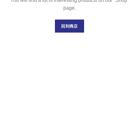
You will find a lot of interesting products on our "Shop"
page.
回到商店